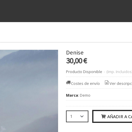
Denise
30,00 €
Producto Disponible
-
(Imp. Incluidos
Costes de envío
Ver descripc
Marca
:
Demo
AÑADIR A C