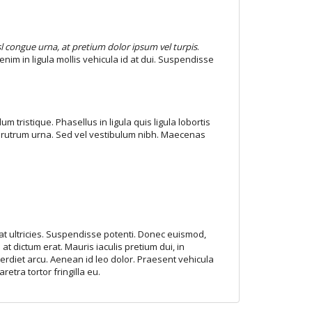
nisl congue urna, at pretium dolor ipsum vel turpis
.
nim in ligula mollis vehicula id at dui. Suspendisse
 tristique. Phasellus in ligula quis ligula lobortis
 in rutrum urna. Sed vel vestibulum nibh. Maecenas
x at ultricies. Suspendisse potenti. Donec euismod,
 at dictum erat. Mauris iaculis pretium dui, in
perdiet arcu. Aenean id leo dolor. Praesent vehicula
etra tortor fringilla eu.