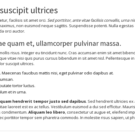
uscipit ultrices
ur, facilisis sit amet orci.
Sed porttitor, ante vitae facilisis convallis, urna 
 maximus, non euismod neque sagittis. Suspendisse potenti. Nulla egestas e
 orci auctor.
ae quam et, ullamcorper pulvinar massa.
mollis risus. Integer eu tincidunt nunc. Cras accumsan enim sit amet bibendum
ntesque vitae nisi quis purus cursus bibendum in sit amet nisl. Pellentesque
r suscipit ultrices.
a
. Maecenas faucibus mattis nisi, eget pulvinar odio dapibus at.
cumsan.
putate tortor luctus.
um et in urna.
iquam hendrerit tempor justo sed dapibus
. Sed hendrerit ultricies e
, vitae laoreet est ex ac tellus. Vestibulum euismod a dui sed efficitur. Mauris
ces condimentum.
Aliquam leo libero
, consectetur ut augue et, eleifend im
ec porttitor tempor sem pharetra commodo. In molestie risus sapien, ut phar