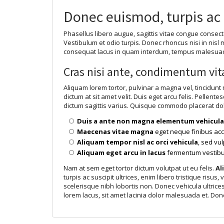
Donec euismod, turpis ac s
Phasellus libero augue, sagittis vitae congue consectet
Vestibulum et odio turpis. Donec rhoncus nisi in nisl
consequat lacus in quam interdum, tempus malesuada
Cras nisi ante, condimentum vit
Aliquam lorem tortor, pulvinar a magna vel, tincidunt 
dictum at sit amet velit. Duis eget arcu felis. Pelle
dictum sagittis varius. Quisque commodo placerat dolo
Duis a ante non magna elementum vehicul
Maecenas vitae magna
eget neque finibus ac
Aliquam tempor nisl ac orci vehicula
, sed vul
Aliquam eget arcu in lacus
fermentum vestibul
Nam at sem eget tortor dictum volutpat ut eu felis.
Al
turpis ac suscipit ultrices, enim libero tristique risus
scelerisque nibh lobortis non. Donec vehicula ultri
lorem lacus, sit amet lacinia dolor malesuada et. Don